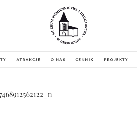
Muzeum Piśmiennictw
MUZEUM PIŚMIENNICTWA I DRUKARSTWA W 
PREZENTUJEMY ZABYTKOWE PRASY DRUKARSKIE
ATY
ATRAKCJE
O NAS
CENNIK
PROJEKTY
WARSZTATY I PO
Gręboci
77468912562122_n