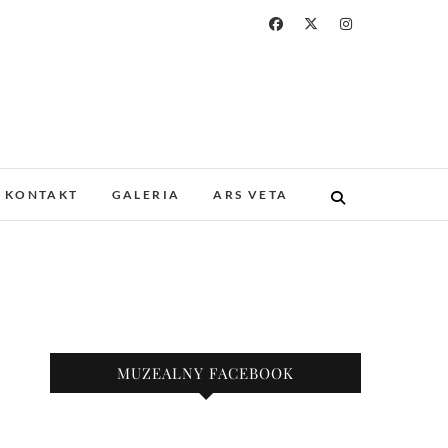
a i Drukarstwa w
ZABYTKOWYM GOTYCKIM KOŚCIELE.
 I UNIKATOWE ZBIORY. PROWADZIMY
KONTAKT
GALERIA
ARS VETA
KAZY.
nie
MUZEALNY FACEBOOK