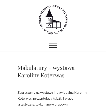
Skip
to
content
Muzeum
MUZEUM PIŚMIENNICTWA I
DRUKARSTWA W ZABYTKOWYM
GOTYCKIM KOŚCIELE.
Piśmiennictwa i
PREZENTUJEMY ZABYTKOWE
PRASY DRUKARSKIE I
Drukarstwa w
UNIKATOWE ZBIORY.
PROWADZIMY WARSZTATY I
Makulatury – wystawa
POKAZY.
Grębocinie
Karoliny Koterwas
Zapraszamy na wystawę indywidualną Karoliny
Koterwas, prezentującą książki i prace
artystyczne, wykonane w pracowni