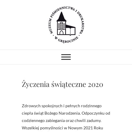
Skip
to
content
Muzeum
MUZEUM PIŚMIENNICTWA I
DRUKARSTWA W ZABYTKOWYM
GOTYCKIM KOŚCIELE.
Piśmiennictwa i
PREZENTUJEMY ZABYTKOWE
PRASY DRUKARSKIE I
Drukarstwa w
UNIKATOWE ZBIORY.
PROWADZIMY WARSZTATY I
Życzenia świąteczne 2020
POKAZY.
Grębocinie
Zdrowych spokojnych i pełnych rodzinnego
ciepła świąt Bożego Narodzenia. Odpoczynku od
codziennego zabiegania oraz chwili zadumy.
Wszelkiej pomyślności w Nowym 2021 Roku