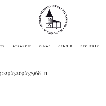
Muzeum Piśmiennictw
MUZEUM PIŚMIENNICTWA I DRUKARSTWA W 
PREZENTUJEMY ZABYTKOWE PRASY DRUKARSKIE
ATY
ATRAKCJE
O NAS
CENNIK
PROJEKTY
WARSZTATY I PO
Gręboci
302963269637968_n