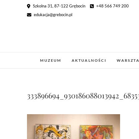
Skip
Szkolna 31, 87-122 Grębocin
+48 566 749 200
to
edukacja@grebocin.pl
content
MUZEUM
AKTUALNOŚCI
WARSZT
333896694_930186088013942_6835