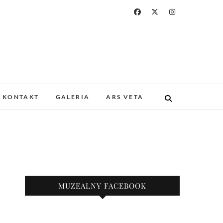
a i Drukarstwa w
ZABYTKOWYM GOTYCKIM KOŚCIELE.
 I UNIKATOWE ZBIORY. PROWADZIMY
KONTAKT
GALERIA
ARS VETA
KAZY.
nie
MUZEALNY FACEBOOK