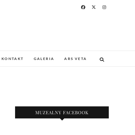
a i Drukarstwa w
ZABYTKOWYM GOTYCKIM KOŚCIELE.
 I UNIKATOWE ZBIORY. PROWADZIMY
KONTAKT
GALERIA
ARS VETA
KAZY.
nie
MUZEALNY FACEBOOK