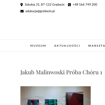
Skip
Szkolna 31, 87-122 Grębocin
+48 566 749 200
to
edukacja@grebocin.pl
content
MUZEUM
AKTUALNOŚCI
WARSZT
Jakub Malinwoski Próba Chóru 1