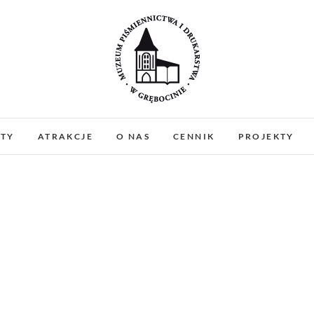
Muzeum Piśmiennictw
MUZEUM PIŚMIENNICTWA I DRUKARSTWA W 
PREZENTUJEMY ZABYTKOWE PRASY DRUKARSKIE
ATY
ATRAKCJE
O NAS
CENNIK
PROJEKTY
WARSZTATY I PO
Gręboci