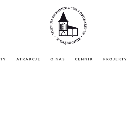
Muzeum Piśmiennictw
MUZEUM PIŚMIENNICTWA I DRUKARSTWA W 
PREZENTUJEMY ZABYTKOWE PRASY DRUKARSKIE
ATY
ATRAKCJE
O NAS
CENNIK
PROJEKTY
WARSZTATY I PO
Gręboci