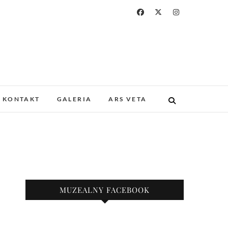
a i Drukarstwa w
ZABYTKOWYM GOTYCKIM KOŚCIELE.
 I UNIKATOWE ZBIORY. PROWADZIMY
KONTAKT
GALERIA
ARS VETA
KAZY.
nie
MUZEALNY FACEBOOK