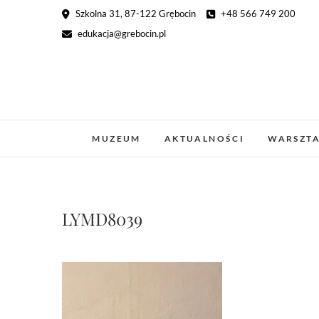
Skip
Szkolna 31, 87-122 Grębocin
+48 566 749 200
to
edukacja@grebocin.pl
content
MUZEUM
AKTUALNOŚCI
WARSZT
LYMD8039