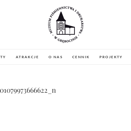
Muzeum Piśmiennictw
MUZEUM PIŚMIENNICTWA I DRUKARSTWA W 
PREZENTUJEMY ZABYTKOWE PRASY DRUKARSKIE
ATY
ATRAKCJE
O NAS
CENNIK
PROJEKTY
WARSZTATY I PO
Gręboci
401079973666622_n