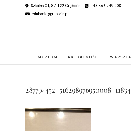
Skip
Szkolna 31, 87-122 Grębocin
+48 566 749 200
to
edukacja@grebocin.pl
content
MUZEUM
AKTUALNOŚCI
WARSZT
287794452_516298976950008_1183