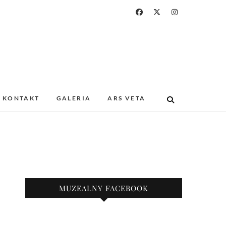
a i Drukarstwa w
ZABYTKOWYM GOTYCKIM KOŚCIELE.
 I UNIKATOWE ZBIORY. PROWADZIMY
KONTAKT
GALERIA
ARS VETA
KAZY.
nie
MUZEALNY FACEBOOK