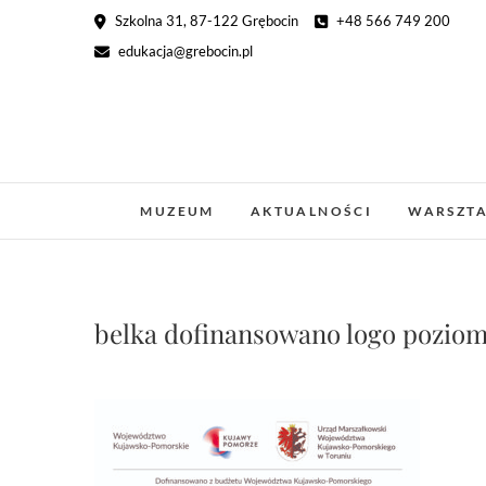
Skip
Szkolna 31, 87-122 Grębocin
+48 566 749 200
to
edukacja@grebocin.pl
content
MUZEUM
AKTUALNOŚCI
WARSZT
belka dofinansowano logo pozio