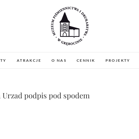
Muzeum Piśmiennictw
MUZEUM PIŚMIENNICTWA I DRUKARSTWA W 
PREZENTUJEMY ZABYTKOWE PRASY DRUKARSKIE
ATY
ATRAKCJE
O NAS
CENNIK
PROJEKTY
WARSZTATY I PO
Gręboci
m Urzad podpis pod spodem