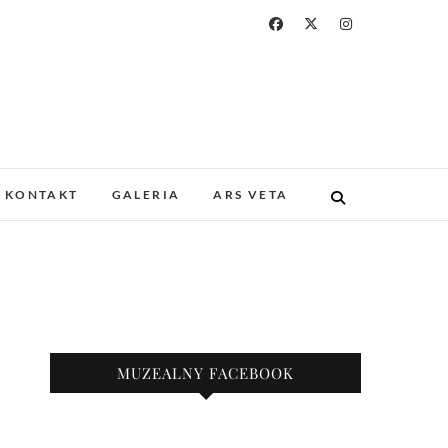
a i Drukarstwa w
ZABYTKOWYM GOTYCKIM KOŚCIELE.
 I UNIKATOWE ZBIORY. PROWADZIMY
KONTAKT
GALERIA
ARS VETA
KAZY.
nie
MUZEALNY FACEBOOK