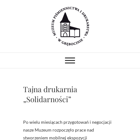
Skip
to
content
Muzeum
MUZEUM PIŚMIENNICTWA I
DRUKARSTWA W ZABYTKOWYM
GOTYCKIM KOŚCIELE.
Piśmiennictwa i
PREZENTUJEMY ZABYTKOWE
PRASY DRUKARSKIE I
Drukarstwa w
UNIKATOWE ZBIORY.
PROWADZIMY WARSZTATY I
Tajna drukarnia
POKAZY.
Grębocinie
„Solidarności”
Po wielu miesiącach przygotowań i negocjacji
nasze Muzeum rozpoczęło prace nad
stworzeniem mobilnej ekspozycji