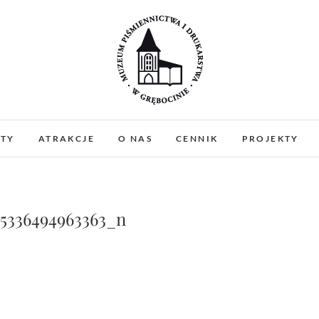
Muzeum Piśmiennictw
MUZEUM PIŚMIENNICTWA I DRUKARSTWA W 
PREZENTUJEMY ZABYTKOWE PRASY DRUKARSKIE
ATY
ATRAKCJE
O NAS
CENNIK
PROJEKTY
WARSZTATY I PO
Gręboci
85336494963363_n