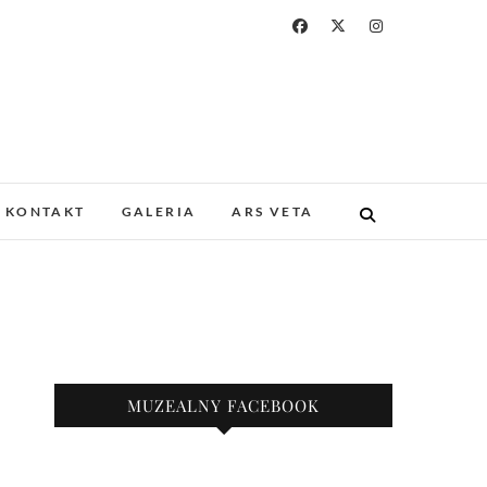
a i Drukarstwa w
ZABYTKOWYM GOTYCKIM KOŚCIELE.
 I UNIKATOWE ZBIORY. PROWADZIMY
KONTAKT
GALERIA
ARS VETA
KAZY.
nie
MUZEALNY FACEBOOK