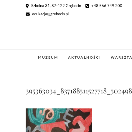
Skip
Szkolna 31, 87-122 Grębocin
+48 566 749 200
to
edukacja@grebocin.pl
content
MUZEUM
AKTUALNOŚCI
WARSZT
395363034_837188511527718_50249