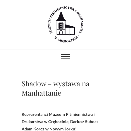
Skip
to
content
Muzeum
MUZEUM PIŚMIENNICTWA I
DRUKARSTWA W ZABYTKOWYM
GOTYCKIM KOŚCIELE.
Piśmiennictwa i
PREZENTUJEMY ZABYTKOWE
PRASY DRUKARSKIE I
Drukarstwa w
UNIKATOWE ZBIORY.
PROWADZIMY WARSZTATY I
Shadow – wystawa na
POKAZY.
Grębocinie
Manhattanie
Reprezentanci Muzeum Piśmiennictwa i
Drukarstwa w Grębocinie, Dariusz Subocz i
Adam Korcz w Nowym Jorku!