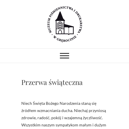
Skip
to
content
Muzeum
MUZEUM PIŚMIENNICTWA I
DRUKARSTWA W ZABYTKOWYM
GOTYCKIM KOŚCIELE.
Piśmiennictwa i
PREZENTUJEMY ZABYTKOWE
PRASY DRUKARSKIE I
Drukarstwa w
UNIKATOWE ZBIORY.
PROWADZIMY WARSZTATY I
Przerwa świąteczna
POKAZY.
Grębocinie
Niech Święta Bożego Narodzenia staną się
źródłem wzmacniania ducha. Niechaj przyniosą
zdrowie, radość, pokój i wzajemną życzliwość.
Wszystkim naszym sympatykom małym i dużym