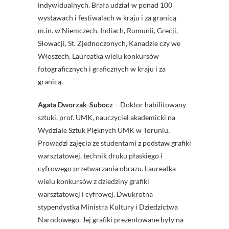
indywidualnych. Brała udział w ponad 100
wystawach i festiwalach w kraju i za granicą
m.in. w Niemczech, Indiach, Rumunii, Grecji,
Słowacji, St. Zjednoczonych, Kanadzie czy we
Włoszech. Laureatka wielu konkursów
fotograficznych i graficznych w kraju i za
granicą.
Agata Dworzak-Subocz
– Doktor habilitowany
sztuki, prof. UMK, nauczyciel akademicki na
Wydziale Sztuk Pięknych UMK w Toruniu.
Prowadzi zajęcia ze studentami z podstaw grafiki
warsztatowej, technik druku płaskiego i
cyfrowego przetwarzania obrazu. Laureatka
wielu konkursów z dziedziny grafiki
warsztatowej i cyfrowej. Dwukrotna
stypendystka Ministra Kultury i Dziedzictwa
Narodowego. Jej grafiki prezentowane były na