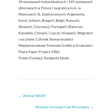
34 wystawach indywidualnych i 145 wystawach
zbiorowych w Polsce i za granicą m.in. w
Niemczech, St. Zjednoczonych, Argentynie,
Korei, Indiach, Bułgarii, Belgii, Rumunii,
Słowenii, Chorwacji, Portugalii, Białorusi,
Kanadzie, Chinach, Cyprze, Hiszpanii, Węgrzech
i na Litwie. Członek Stowarzyszenia
Międzynarodowe Triennale Grafiki w Krakowie i
Peace Paper Project /USA/.
Prezes Fundacji Świątynia Sztuki.
←
28 finał WOŚP
Muzeum na targach we Wrocławiu
→