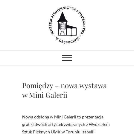
Skip
to
content
Muzeum
MUZEUM PIŚMIENNICTWA I
DRUKARSTWA W ZABYTKOWYM
GOTYCKIM KOŚCIELE.
Piśmiennictwa i
PREZENTUJEMY ZABYTKOWE
PRASY DRUKARSKIE I
Drukarstwa w
UNIKATOWE ZBIORY.
PROWADZIMY WARSZTATY I
Pomiędzy – nowa wystawa
POKAZY.
Grębocinie
w Mini Galerii
Nowa odsłona w Mini Galerii to prezentacja
grafiki dwóch artystek związanych z Wydziałem
Sztuk Pięknych UMK w Toruniu Izabelli