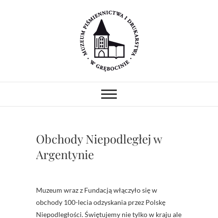
Skip
to
content
Muzeum
MUZEUM PIŚMIENNICTWA I
DRUKARSTWA W ZABYTKOWYM
GOTYCKIM KOŚCIELE.
Piśmiennictwa i
PREZENTUJEMY ZABYTKOWE
PRASY DRUKARSKIE I
Drukarstwa w
UNIKATOWE ZBIORY.
PROWADZIMY WARSZTATY I
Obchody Niepodległej w
POKAZY.
Grębocinie
Argentynie
Muzeum wraz z Fundacją włączyło się w
obchody 100-lecia odzyskania przez Polskę
Niepodległości. Świętujemy nie tylko w kraju ale