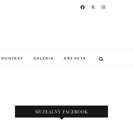
a i Drukarstwa w
ZABYTKOWYM GOTYCKIM KOŚCIELE.
 I UNIKATOWE ZBIORY. PROWADZIMY
KONTAKT
GALERIA
ARS VETA
KAZY.
nie
MUZEALNY FACEBOOK