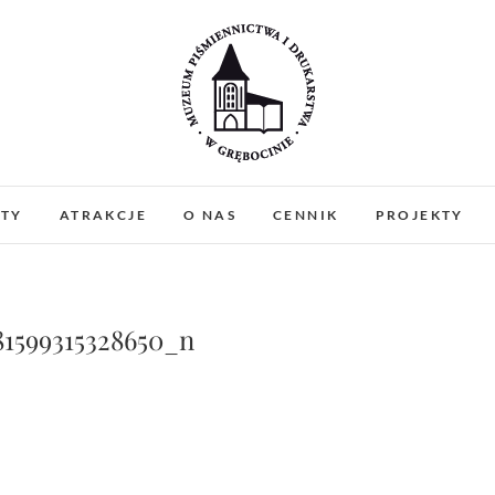
Muzeum Piśmiennictw
MUZEUM PIŚMIENNICTWA I DRUKARSTWA W 
PREZENTUJEMY ZABYTKOWE PRASY DRUKARSKIE
ATY
ATRAKCJE
O NAS
CENNIK
PROJEKTY
WARSZTATY I PO
Gręboci
81599315328650_n