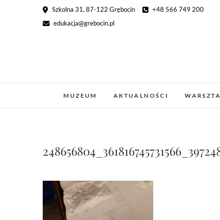
Skip
Szkolna 31, 87-122 Grębocin
+48 566 749 200
to
edukacja@grebocin.pl
content
MUZEUM
AKTUALNOŚCI
WARSZT
248656804_361816745731566_39724