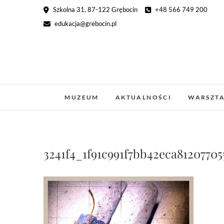
Skip
Szkolna 31, 87-122 Grębocin
+48 566 749 200
to
edukacja@grebocin.pl
content
MUZEUM
AKTUALNOŚCI
WARSZT
3241f4_1f91c991f7bb42eca81207705