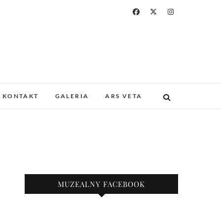
a i Drukarstwa w
ZABYTKOWYM GOTYCKIM KOŚCIELE.
 I UNIKATOWE ZBIORY. PROWADZIMY
KONTAKT
GALERIA
ARS VETA
KAZY.
nie
MUZEALNY FACEBOOK