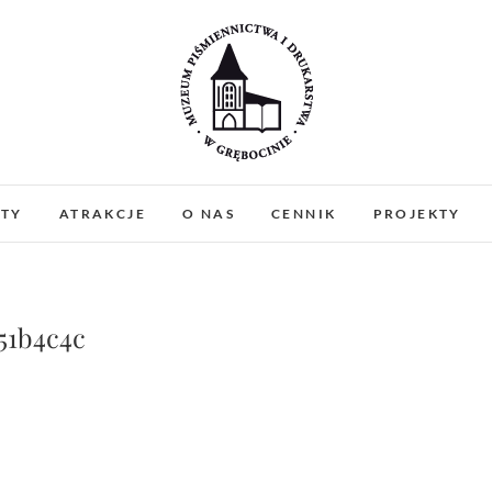
Muzeum Piśmiennictw
MUZEUM PIŚMIENNICTWA I DRUKARSTWA W 
PREZENTUJEMY ZABYTKOWE PRASY DRUKARSKIE
ATY
ATRAKCJE
O NAS
CENNIK
PROJEKTY
WARSZTATY I PO
Gręboci
51b4c4c