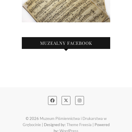
MUZEALNY FACEBOOK
© 2026
Muzeum Piśmiennictwa i Drukarstwa w
Grębocinie
| Designed by:
Theme Freesia
| Powered
by:
WordPress