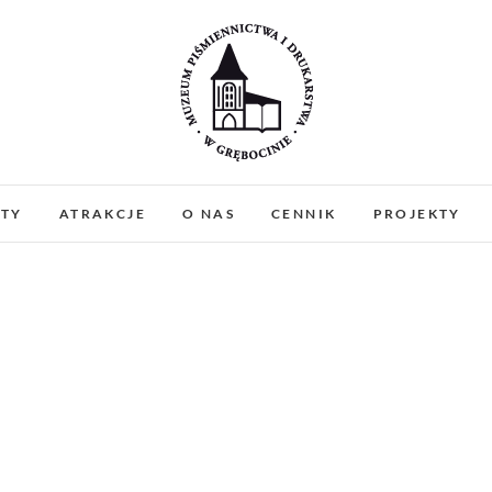
Muzeum Piśmiennictw
MUZEUM PIŚMIENNICTWA I DRUKARSTWA W 
PREZENTUJEMY ZABYTKOWE PRASY DRUKARSKIE
ATY
ATRAKCJE
O NAS
CENNIK
PROJEKTY
WARSZTATY I PO
Gręboci