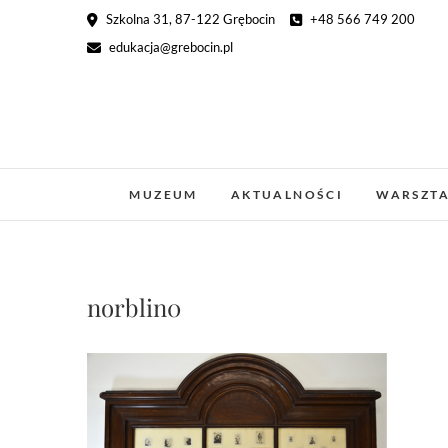
Skip
Szkolna 31, 87-122 Grębocin
+48 566 749 200
to
edukacja@grebocin.pl
content
MUZEUM
AKTUALNOŚCI
WARSZT
norblin0