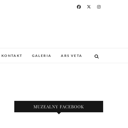
a i Drukarstwa w
ZABYTKOWYM GOTYCKIM KOŚCIELE.
 I UNIKATOWE ZBIORY. PROWADZIMY
KONTAKT
GALERIA
ARS VETA
KAZY.
nie
MUZEALNY FACEBOOK