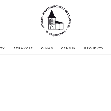
Muzeum Piśmiennictw
MUZEUM PIŚMIENNICTWA I DRUKARSTWA W 
PREZENTUJEMY ZABYTKOWE PRASY DRUKARSKIE
ATY
ATRAKCJE
O NAS
CENNIK
PROJEKTY
WARSZTATY I PO
Gręboci