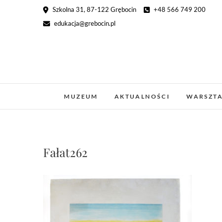
Skip
Szkolna 31, 87-122 Grębocin
+48 566 749 200
to
edukacja@grebocin.pl
content
MUZEUM
AKTUALNOŚCI
WARSZT
Fałat262