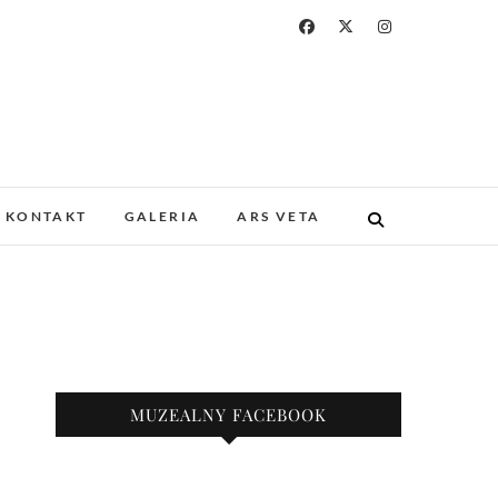
a i Drukarstwa w
ZABYTKOWYM GOTYCKIM KOŚCIELE.
 I UNIKATOWE ZBIORY. PROWADZIMY
KONTAKT
GALERIA
ARS VETA
KAZY.
nie
MUZEALNY FACEBOOK