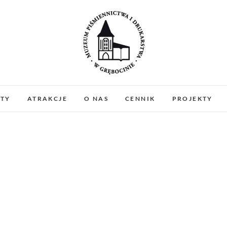
Muzeum Piśmiennictw
MUZEUM PIŚMIENNICTWA I DRUKARSTWA W 
PREZENTUJEMY ZABYTKOWE PRASY DRUKARSKIE
ATY
ATRAKCJE
O NAS
CENNIK
PROJEKTY
WARSZTATY I PO
Gręboci