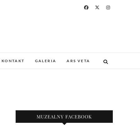
a i Drukarstwa w
ZABYTKOWYM GOTYCKIM KOŚCIELE.
 I UNIKATOWE ZBIORY. PROWADZIMY
KONTAKT
GALERIA
ARS VETA
KAZY.
nie
MUZEALNY FACEBOOK