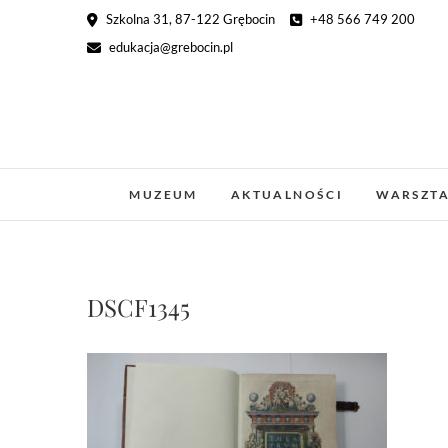
Skip
Szkolna 31, 87-122 Grębocin
+48 566 749 200
to
edukacja@grebocin.pl
content
MUZEUM
AKTUALNOŚCI
WARSZT
DSCF1345