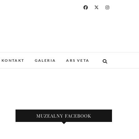
a i Drukarstwa w
ZABYTKOWYM GOTYCKIM KOŚCIELE.
 I UNIKATOWE ZBIORY. PROWADZIMY
KONTAKT
GALERIA
ARS VETA
KAZY.
nie
MUZEALNY FACEBOOK