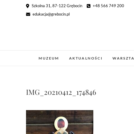
Skip
Szkolna 31, 87-122 Grębocin
+48 566 749 200
to
edukacja@grebocin.pl
content
MUZEUM
AKTUALNOŚCI
WARSZT
IMG_20210412_174846