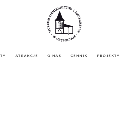
Muzeum Piśmiennictw
MUZEUM PIŚMIENNICTWA I DRUKARSTWA W 
PREZENTUJEMY ZABYTKOWE PRASY DRUKARSKIE
ATY
ATRAKCJE
O NAS
CENNIK
PROJEKTY
WARSZTATY I PO
Gręboci