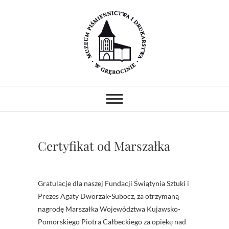
Skip
to
content
Muzeum
MUZEUM PIŚMIENNICTWA I
DRUKARSTWA W ZABYTKOWYM
GOTYCKIM KOŚCIELE.
Piśmiennictwa i
PREZENTUJEMY ZABYTKOWE
PRASY DRUKARSKIE I
Drukarstwa w
UNIKATOWE ZBIORY.
PROWADZIMY WARSZTATY I
Certyfikat od Marszałka
POKAZY.
Grębocinie
Gratulacje dla naszej Fundacji Świątynia Sztuki i
Prezes Agaty Dworzak-Subocz, za otrzymaną
nagrodę Marszałka Województwa Kujawsko-
Pomorskiego Piotra Całbeckiego za opiekę nad