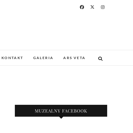
a i Drukarstwa w
ZABYTKOWYM GOTYCKIM KOŚCIELE.
 I UNIKATOWE ZBIORY. PROWADZIMY
KONTAKT
GALERIA
ARS VETA
KAZY.
nie
MUZEALNY FACEBOOK