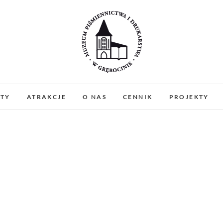
Muzeum Piśmiennictw
MUZEUM PIŚMIENNICTWA I DRUKARSTWA W 
PREZENTUJEMY ZABYTKOWE PRASY DRUKARSKIE
ATY
ATRAKCJE
O NAS
CENNIK
PROJEKTY
WARSZTATY I PO
Gręboci