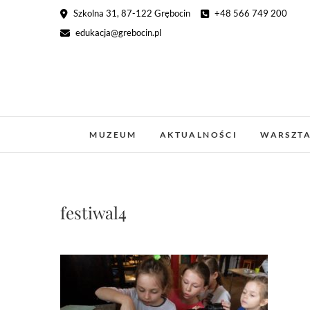
Skip
Szkolna 31, 87-122 Grębocin
+48 566 749 200
to
edukacja@grebocin.pl
content
MUZEUM
AKTUALNOŚCI
WARSZT
festiwal4